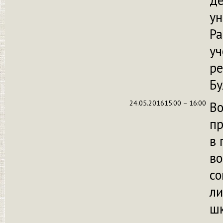
ун
Ра
уч
ре
Бу
24.05.2016
15:00 – 16:00
В
п
в 
во
со
ли
ш