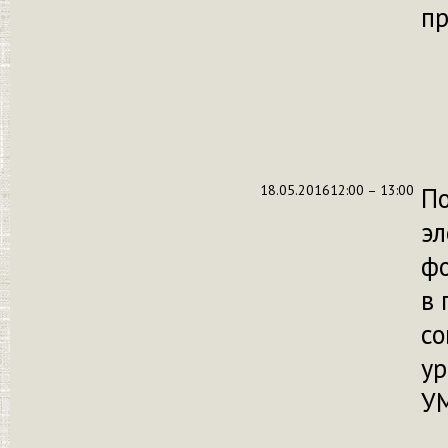
п
18.05.2016
12:00 – 13:00
П
эл
ф
в 
со
ур
УМ