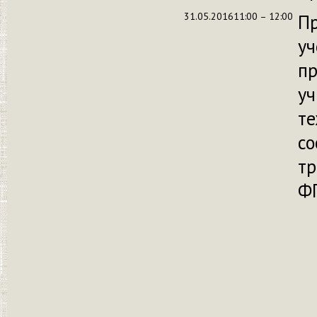
31.05.2016
11:00 – 12:00
П
уч
п
уч
те
со
тр
Ф