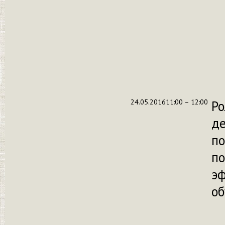
24.05.2016
11:00 – 12:00
Ро
де
по
п
э
об