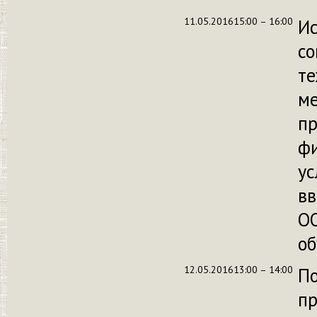
11.05.2016
15:00 – 16:00
Ис
с
те
ме
пр
фи
ус
в
ОО
об
12.05.2016
13:00 – 14:00
По
пр