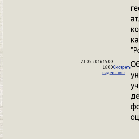
ге
ат
к
к
"Р
23.05.2016
15:00 –
О
16:00
Смотреть
ун
видеоанонс
у
де
ф
оц