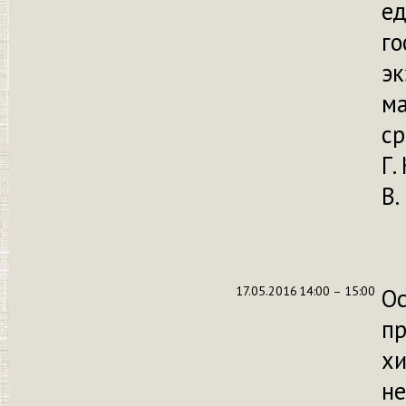
е
го
эк
м
с
Г.
В.
17.05.2016
14:00 – 15:00
Ос
п
хи
не