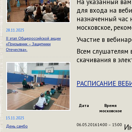
На указанный вам
для входа на веби
назначенный час 
московское, реком
28.11.2025
Участие в вебинар
II этап Общероссийской акции
«Призывник – Защитники
Всем слушателям 
Отечества».
скачивания в эле
РАСПИСАНИЕ ВЕБИ
Дата
Время
московское
15.11.2025
06.05.2016
14:00 – 15:00
Ин
День самбо