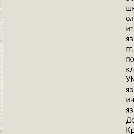
ш
о
ит
яз
гг
по
кл
УМ
яз
и
яз
До
Кр