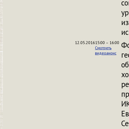
со
ур
из
ис
12.05.2016
15:00 – 16:00
Ф
Смотреть
ге
видеоанонс
об
хо
ре
п
ИК
Ев
Се