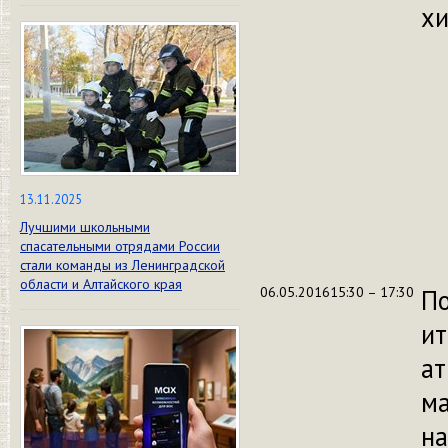
хи
13.11.2025
Лучшими школьными
спасательными отрядами России
стали команды из Ленинградской
области и Алтайского края
06.05.2016
15:30 – 17:30
По
ит
ат
ма
на