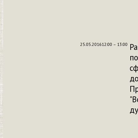
25.05.2016
12:00 – 13:00
Ра
по
с
до
П
"В
ду