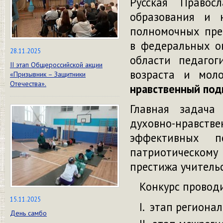
Русская Правос
образования и 
полномочных пре
в федеральных о
28.11.2025
области педагог
II этап Общероссийской акции
возраста и мол
«Призывник – Защитники
Отечества».
нравственный под
Главная задача
духовно-нравстве
эффективных п
патриотическом
престижа учительс
Конкурс проводи
15.11.2025
этап региональ
День самбо