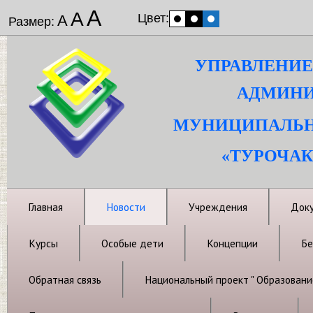
А
А
Цвет:
А
Размер:
УПРАВЛЕНИЕ
АДМИНИ
МУНИЦИПАЛЬН
«ТУРОЧАК
Главная
Новости
Учреждения
Док
Курсы
Особые дети
Концепции
Бе
Обратная связь
Национальный проект " Образовани