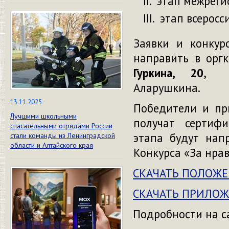
этап межрегио
этап всеросси
Заявки и конкур
направить в оргк
Гуркина, 20
, в
Аларушкина.
13.11.2025
Победители и пр
Лучшими школьными
получат сертиф
спасательными отрядами России
этапа будут нап
стали команды из Ленинградской
области и Алтайского края
Конкурса «За нра
СКАЧАТЬ ПОЛОЖЕ
СКАЧАТЬ ПРИЛОЖ
Подробности на с