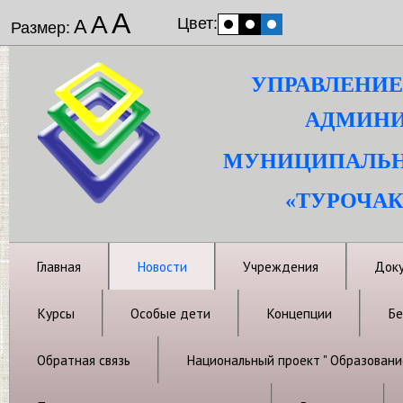
А
А
Цвет:
А
Размер:
УПРАВЛЕНИЕ
АДМИНИ
МУНИЦИПАЛЬН
«ТУРОЧАК
Главная
Новости
Учреждения
Док
Курсы
Особые дети
Концепции
Бе
Обратная связь
Национальный проект " Образовани