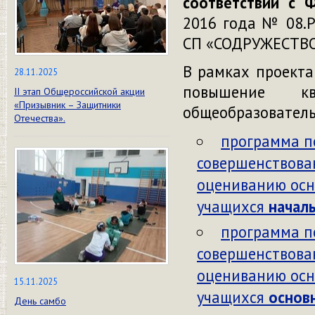
соответствии с 
2016 года № 08.P
СП «СОДРУЖЕСТВО
В рамках проект
28.11.2025
повышение кв
II этап Общероссийской акции
«Призывник – Защитники
общеобразовател
Отечества».
программа п
совершенствова
оцениванию осн
учащихся
начал
программа п
совершенствова
оцениванию осн
15.11.2025
учащихся
основ
День самбо