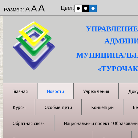
А
А
Цвет:
А
Размер:
УПРАВЛЕНИЕ
АДМИНИ
МУНИЦИПАЛЬН
«ТУРОЧАК
Главная
Новости
Учреждения
Док
Курсы
Особые дети
Концепции
Бе
Обратная связь
Национальный проект " Образовани