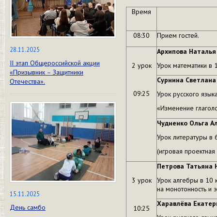
Время
08:30
Прием гостей.
28.11.2025
Архипова Наталья
II этап Общероссийской акции
2 урок
Урок математики в 1
«Призывник – Защитники
Сурнина Светлана
Отечества».
09:25
Урок русского языка
«Изменение глагол
Чудненко Ольга А
Урок литературы в 
(игровая проектная
Петрова Татьяна 
3 урок
Урок алгебры в 10
на монотонность и 
15.11.2025
Харавлёва Екатер
День самбо
10:25