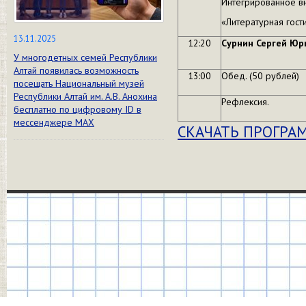
Интегрированное вн
«Литературная гости
13.11.2025
12:20
Сурнин Сергей Юр
У многодетных семей Республики
Алтай появилась возможность
13:00
Обед. (50 рублей)
посещать Национальный музей
Республики Алтай им. А.В. Анохина
Рефлексия.
бесплатно по цифровому ID в
мессенджере МАХ
СКАЧАТЬ ПРОГРА