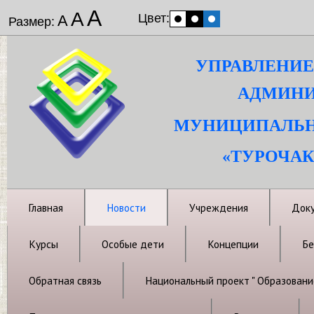
А
А
Цвет:
А
Размер:
УПРАВЛЕНИЕ
АДМИНИ
МУНИЦИПАЛЬН
«ТУРОЧАК
Главная
Новости
Учреждения
Док
Курсы
Особые дети
Концепции
Бе
Обратная связь
Национальный проект " Образовани