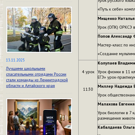
Урок русского языка
«Путь к себе» комп
Мищенко Наталья
Урок (ОПК) ОРКСЭ в
Попов Александр 
Мастер-класс по ин
«Создание мультим
13.11.2025
Колупаев Владими
Лучшими школьными
4 урок
Урок физики в 11 к
спасательными отрядами России
ЕГЭ» урок-практику
стали команды из Ленинградской
области и Алтайского края
Миллер Надежда 
11:30
Урок обществознани
Малахова Евгения
Урок биологии в 7 
размещения животн
Кабалдаева Ольга