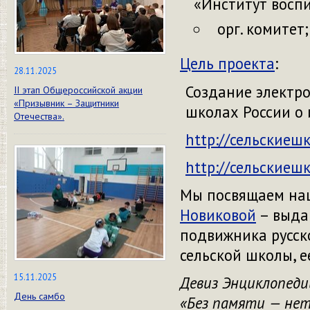
«Институт восп
орг. комитет;
Цель проекта
:
28.11.2025
Создание электро
II этап Общероссийской акции
«Призывник – Защитники
школах России о
Отечества».
http://сельскиеш
http://сельскиеш
Мы посвящаем на
Новиковой
– выда
подвижника русск
сельской школы, е
15.11.2025
Девиз Энциклопедии
День самбо
«Без памяти — нет