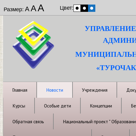
А
А
Цвет:
А
Размер:
УПРАВЛЕНИЕ
АДМИНИ
МУНИЦИПАЛЬН
«ТУРОЧАК
Главная
Новости
Учреждения
Док
Курсы
Особые дети
Концепции
Бе
Обратная связь
Национальный проект " Образовани