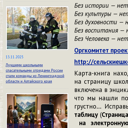
Без истории — нет
Без культуры — не
Без духовности — 
Без воспитания — 
Без Человека — нет
Оргкомитет проек
13.11.2025
http://сельскиеш
Лучшими школьными
спасательными отрядами России
Карта-книга нахо
стали команды из Ленинградской
на страницу шко
области и Алтайского края
включена в энцикл
что мы нашли по
грустно… Исправ
таблицу
(
Страница
на электронную