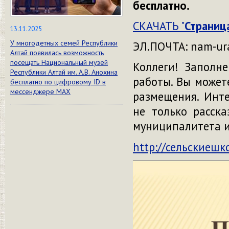
бесплатно.
СКАЧАТЬ "
Страниц
13.11.2025
У многодетных семей Республики
ЭЛ.ПОЧТА:
nam-ur
Алтай появилась возможность
посещать Национальный музей
Коллеги! Заполн
Республики Алтай им. А.В. Анохина
работы. Вы может
бесплатно по цифровому ID в
мессенджере МАХ
размещения. Инте
не только расск
муниципалитета и
http://сельскиешк