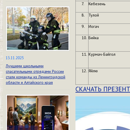
Кебезень
Тулой
Иогач
Бийка
Курмач-Байгол
13.11.2025
Лучшими школьными
Яйлю
спасательными отрядами России
стали команды из Ленинградской
области и Алтайского края
СКАЧАТЬ ПРЕЗЕН