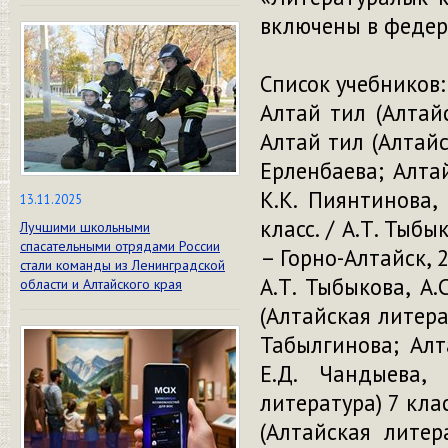
включены в федер
Список учебников:
Алтай тил (Алтайс
Алтай тил (Алтайск
Ерленбаева; Алтай
К.К. Пиянтинова,
13.11.2025
класс. / А.Т. Тыбы
Лучшими школьными
спасательными отрядами России
– Горно-Алтайск, 2
стали команды из Ленинградской
А.Т. Тыбыкова, А.
области и Алтайского края
(Алтайская литерат
Табылгинова; Алт
Е.Д. Чандыева, 
литература) 7 кла
(Алтайская литер