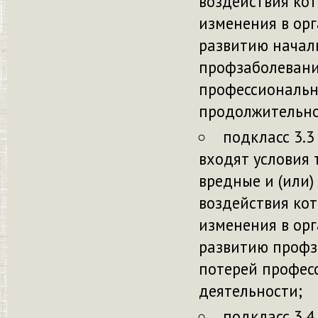
воздействия ко
изменения в ор
развитию начал
профзаболеваний
профессиональн
продолжительной
подкласс 3.3
входят условия 
вредные и (или
воздействия ко
изменения в ор
развитию профза
потерей профес
деятельности;
подкласс 3.4