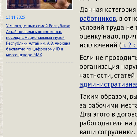
Данная
категория
работников
, в от
13.11.2025
условий труда не 
У многодетных семей Республики
Алтай появилась возможность
оценку надо, при
посещать Национальный музей
Республики Алтай им. А.В. Анохина
исключений
(
п. 2 
бесплатно по цифровому ID в
мессенджере МАХ
Если не
проводит
организация нару
частности
, статей
административн
Таким образом,
в
за рабочими мест
Для этого в догов
работодателя на 
ваши
сотрудники.