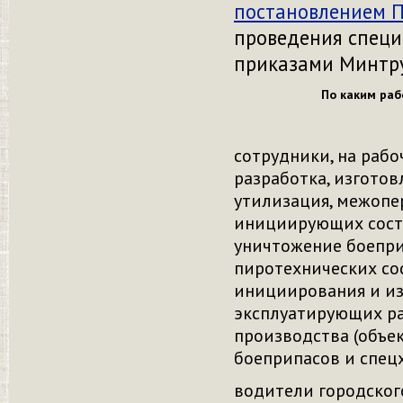
постановлением 
проведения специ
приказами Минтр
По каким ра
сотрудники, на раб
разработка
, изготов
утилизация, межопе
инициирующих сост
уничтожение боепри
пиротехнических сос
инициирования и и
эксплуатирующих ра
производства
(объе
боеприпасов и спе
водители городског