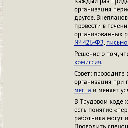
Каждый раз прид
организация пери
другое.
Внепланов
провести
в течени
организованных 
№ 426-ФЗ
,
письмо
Решение
о том, ч
комиссия
.
Совет: проводите 
организация при 
места
и меняет ус
В Трудовом кодек
есть
понятие «пе
работника
могут 
Проводить
спецоц