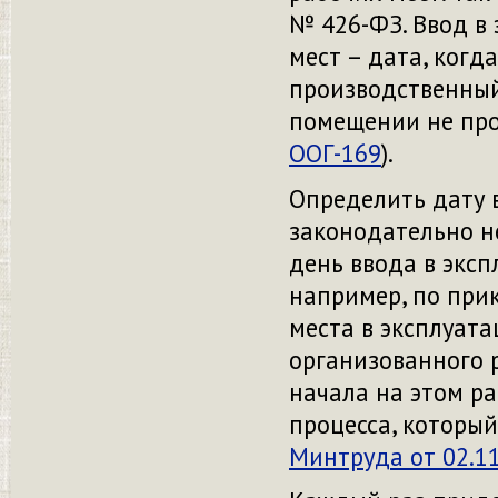
№ 426-ФЗ.
Ввод в
мест – дата, когд
производственный
помещении не
пр
ООГ
-169
)
.
Определить дату 
законодательно не
день ввода в экс
например,
по при
места в эксплуат
организованного 
начала на этом р
процесса, которы
Минтруда
от
02.1