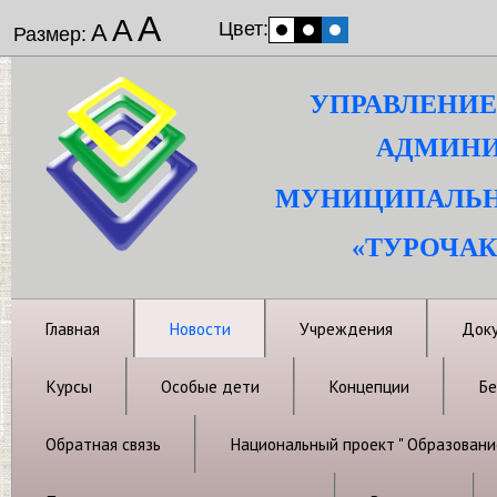
А
А
Цвет:
А
Размер:
УПРАВЛЕНИЕ
АДМИНИ
МУНИЦИПАЛЬН
«ТУРОЧАК
Главная
Новости
Учреждения
Док
Курсы
Особые дети
Концепции
Бе
Обратная связь
Национальный проект " Образовани