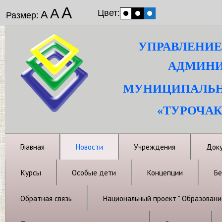
А
А
Цвет:
А
Размер:
УПРАВЛЕНИЕ
АДМИНИ
МУНИЦИПАЛЬН
«ТУРОЧАК
Главная
Новости
Учреждения
Док
Курсы
Особые дети
Концепции
Бе
Обратная связь
Национальный проект " Образовани