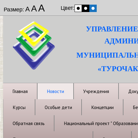
А
А
Цвет:
А
Размер:
УПРАВЛЕНИЕ
АДМИНИ
МУНИЦИПАЛЬН
«ТУРОЧАК
Главная
Новости
Учреждения
Док
Курсы
Особые дети
Концепции
Бе
Обратная связь
Национальный проект " Образовани