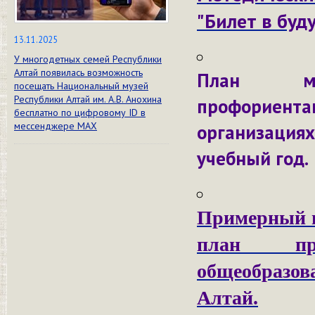
"Билет в буд
13.11.2025
У многодетных семей Республики
Алтай появилась возможность
План ме
посещать Национальный музей
Республики Алтай им. А.В. Анохина
профориента
бесплатно по цифровому ID в
мессенджере МАХ
организация
учебный год.
Примерный п
план пр
общеобразо
Алтай.