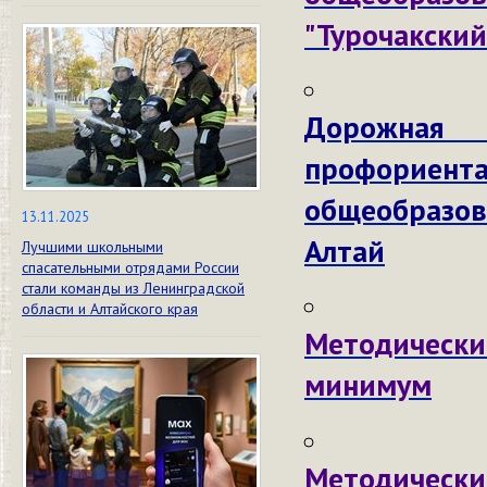
"Турочакский
Дорожн
профори
общеобразо
13.11.2025
Алтай
Лучшими школьными
спасательными отрядами России
стали команды из Ленинградской
области и Алтайского края
Методическ
минимум
Методически