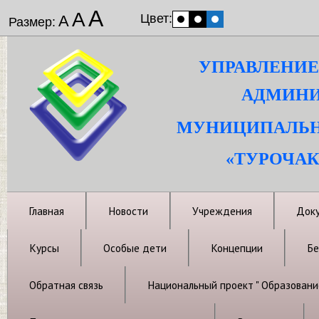
А
А
Цвет:
А
Размер:
УПРАВЛЕНИЕ
АДМИНИ
МУНИЦИПАЛЬН
«ТУРОЧАК
Главная
Новости
Учреждения
Док
Курсы
Особые дети
Концепции
Бе
Обратная связь
Национальный проект " Образовани