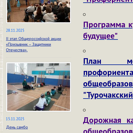
Программа к
28.11.2025
будущее"
II этап Общероссийской акции
«Призывник – Защитники
Отечества».
План ме
профор
общеобра
"Турочакский
Дорожная к
15.11.2025
День самбо
общеобра